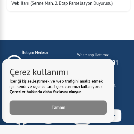
Web İlanı (Serme Mah. 2. Etap Parselasyon Duyurusu)
İletişim Merkezi
Whatsapp Hattımız
0224 372 10 01
0224 372 10 01
Çerez kullanımı
E-Mail:
belediye@kestel.bel.tr
İçeriği kişiselleştirmek ve web trafiğini analiz etmek
Belediye Adresi:
Kale Mah. Cuma Cad. No:1 Kestel \ BURSA
için kendi ve üçüncü taraf çerezlerimizi kullanıyoruz.
Çerezler hakkında daha fazlasını okuyun
0224 372 81 82
Fax:
Tamam