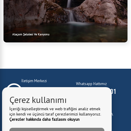
Alaçam Şelalesi Ve Kanyonu
İletişim Merkezi
Whatsapp Hattımız
0224 372 10 01
0224 372 10 01
Çerez kullanımı
E-Mail:
belediye@kestel.bel.tr
İçeriği kişiselleştirmek ve web trafiğini analiz etmek
için kendi ve üçüncü taraf çerezlerimizi kullanıyoruz.
Belediye Adresi:
Kale Mah. Cuma Cad. No:1 Kestel \ BURSA
Çerezler hakkında daha fazlasını okuyun
0224 372 81 82
Fax: