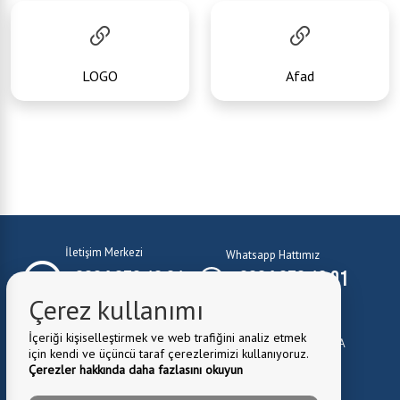
LOGO
Afad
İletişim Merkezi
Whatsapp Hattımız
0224 372 10 01
0224 372 10 01
Çerez kullanımı
E-Mail:
belediye@kestel.bel.tr
İçeriği kişiselleştirmek ve web trafiğini analiz etmek
Belediye Adresi:
Kale Mah. Cuma Cad. No:1 Kestel \ BURSA
için kendi ve üçüncü taraf çerezlerimizi kullanıyoruz.
0224 372 81 82
Fax:
Çerezler hakkında daha fazlasını okuyun