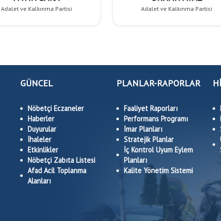
Adalet ve Kalkınma Partisi
Adalet ve Kalkınma Partisi
GÜNCEL
PLANLAR-RAPORLAR
H
Nöbetçi Eczaneler
Faaliyet Raporları
Haberler
Performans Programı
Duyurular
İmar Planları
İhaleler
Stratejik Planlar
Etkinlikler
İç Kontrol Uyum Eylem
Nöbetçi Zabıta Listesi
Planları
Afad Acil Toplanma
Kalite Yönetim Sistemi
Alanları