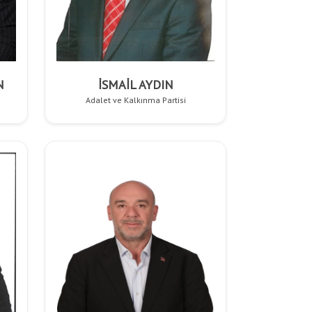
N
İSMAİL AYDIN
Adalet ve Kalkınma Partisi
Anasayfa
/
Meclis Üyeleri
/
MECLİS ÜYELERİ