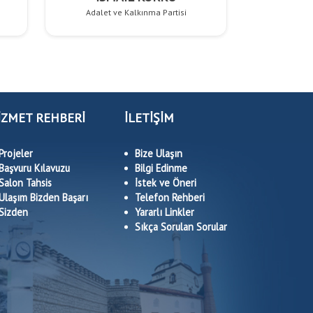
Adalet ve Kalkınma Partisi
İZMET REHBERİ
İLETİŞİM
Projeler
Bize Ulaşın
Başvuru Kılavuzu
Bilgi Edinme
Salon Tahsis
İstek ve Öneri
Ulaşım Bizden Başarı
Telefon Rehberi
Sizden
Yararlı Linkler
Sıkça Sorulan Sorular