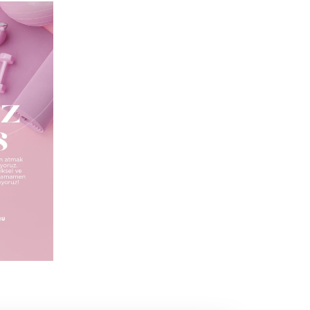
Anasayfa
/
Duyurular
/
Ücretsiz Mat Pilates Kursu Başlıyor!