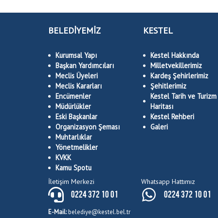
BELEDİYEMİZ
KESTEL
Kurumsal Yapı
Kestel Hakkında
Başkan Yardımcıları
Milletvekillerimiz
Meclis Üyeleri
Kardeş Şehirlerimiz
Meclis Kararları
Şehitlerimiz
Encümenler
Kestel Tarih ve Turizm
Müdürlükler
Haritası
Eski Başkanlar
Kestel Rehberi
Organizasyon Şeması
Galeri
Muhtarlıklar
Yönetmelikler
KVKK
Kamu Spotu
İletişim Merkezi
Whatsapp Hattımız
0224 372 10 01
0224 372 10 01
E-Mail:
belediye@kestel.bel.tr