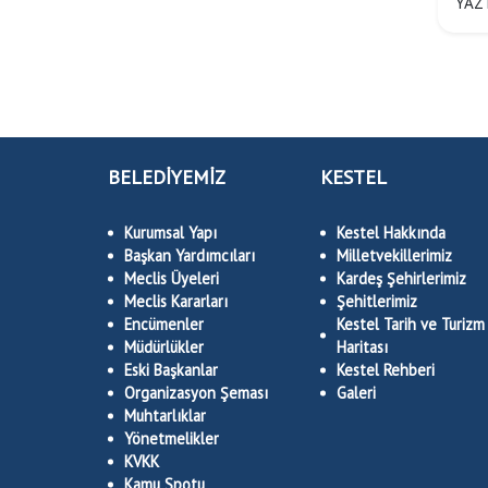
YAZ
BELEDİYEMİZ
KESTEL
Kurumsal Yapı
Kestel Hakkında
Başkan Yardımcıları
Milletvekillerimiz
Meclis Üyeleri
Kardeş Şehirlerimiz
Meclis Kararları
Şehitlerimiz
Encümenler
Kestel Tarih ve Turizm
Müdürlükler
Haritası
Eski Başkanlar
Kestel Rehberi
Organizasyon Şeması
Galeri
Muhtarlıklar
Yönetmelikler
KVKK
Kamu Spotu