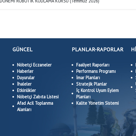
 DÖNEMİ ROBOTİK KODLAMA KURSU (Temmuz 2026)
GÜNCEL
PLANLAR-RAPORLAR
H
Nöbetçi Eczaneler
Faaliyet Raporları
Haberler
Performans Programı
Duyurular
İmar Planları
İhaleler
Stratejik Planlar
Etkinlikler
İç Kontrol Uyum Eylem
Nöbetçi Zabıta Listesi
Planları
Afad Acil Toplanma
Kalite Yönetim Sistemi
Alanları