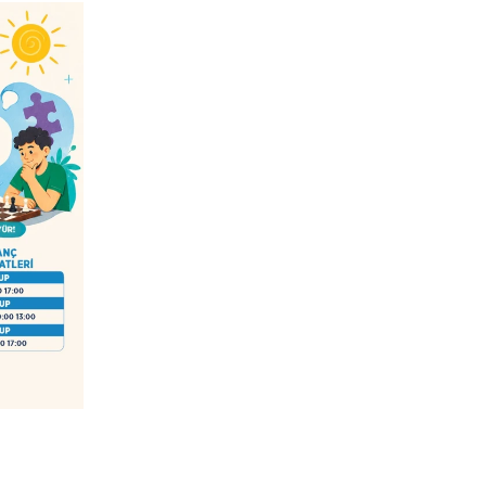
/
YAZ DÖNEMİ AKIL ZEKA OYUNLARI VE SATRANÇ BAŞVURUSU (HAZİRAN 2026)