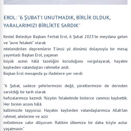
EROL: “6 ŞUBAT’I UNUTMADIK, BİRLİK OLDUK,
YARALARIMIZI BİRLİKTE SARDIK”
Kestel Belediye Başkanı Ferhat Erol, 6 Şubat 2023’te meydana gelen
ve “asrın felaketi” olarak
nitelendirilen depremlerin 3’üncü yıl dönümü dolayısıyla bir mesaj
yayımladı. Başkan Erol, yaşanan
büyük acının hâlâ tazeliğini koruduğunu vurgulayarak, hayatını
kaybeden vatandaşları rahmetle andı.
Başkan Erol mesajında şu ifadelere yer verdi:
“6 Şubat, sadece şehirlerimizin değil, yüreklerimizin de derinden
sarsıldığı bir tarih olarak
hafızalarımıza kazındı. Yüzyılın felaketinde binlerce canımızı kaybettik.
Her birinin acısını hâlâ
kalbimizde taşıyoruz. Hayatını kaybeden vatandaşlarımıza Allah’tan
rahmet, ailelerine ve aziz
milletimize sabır diliyorum. Rabbim ülkemize bir daha böyle acılar
yaşatmasın.”