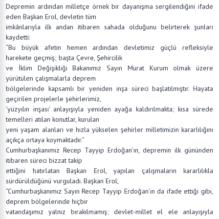
Depremin ardından milletçe örnek bir dayanışma sergilendiğini ifade
eden Başkan Erol, devletin tüm
imkânlarıyla ilk andan itibaren sahada olduğunu belirterek şunları
kaydetti:
“Bu büyük afetin hemen ardından devletimiz güçlü refleksiyle
harekete geçmiş; başta Çevre, Şehircilik
ve İklim Değişikliği Bakanımız Sayın Murat Kurum olmak üzere
yürütülen çalışmalarla deprem
bölgelerinde kapsamlı bir yeniden inşa süreci başlatılmıştır. Hayata
geçirilen projelerle şehirlerimiz,
‘yüzyılın inşası’ anlayışıyla yeniden ayağa kaldırılmakta; kısa sürede
temelleri atılan konutlar, kurulan
yeni yaşam alanları ve hızla yükselen şehirler milletimizin kararlılığını
açıkça ortaya koymaktadır.”
Cumhurbaşkanımız Recep Tayyip Erdoğan’ın, depremin ilk gününden
itibaren süreci bizzat takip
ettiğini hatırlatan Başkan Erol, yapılan çalışmaların kararlılıkla
sürdürüldüğünü vurguladı. Başkan Erol,
“Cumhurbaşkanımız Sayın Recep Tayyip Erdoğan’ın da ifade ettiği gibi,
deprem bölgelerinde hiçbir
vatandaşımız yalnız bırakılmamış; devlet-millet el ele anlayışıyla