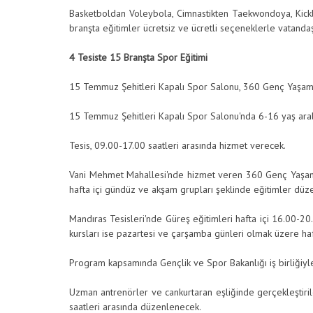
Basketboldan Voleybola, Cimnastikten Taekwondoya, Kickb
branşta eğitimler ücretsiz ve ücretli seçeneklerle vatanda
4 Tesiste 15 Branşta Spor Eğitimi
15 Temmuz Şehitleri Kapalı Spor Salonu, 360 Genç Yaşam M
15 Temmuz Şehitleri Kapalı Spor Salonu'nda 6-16 yaş aralığ
Tesis, 09.00-17.00 saatleri arasında hizmet verecek.
Vani Mehmet Mahallesi'nde hizmet veren 360 Genç Yaşam Me
hafta içi gündüz ve akşam grupları şeklinde eğitimler düz
Mandıras Tesisleri'nde Güreş eğitimleri hafta içi 16.00-20
kursları ise pazartesi ve çarşamba günleri olmak üzere haf
Program kapsamında Gençlik ve Spor Bakanlığı iş birliği
Uzman antrenörler ve cankurtaran eşliğinde gerçekleştiril
saatleri arasında düzenlenecek.