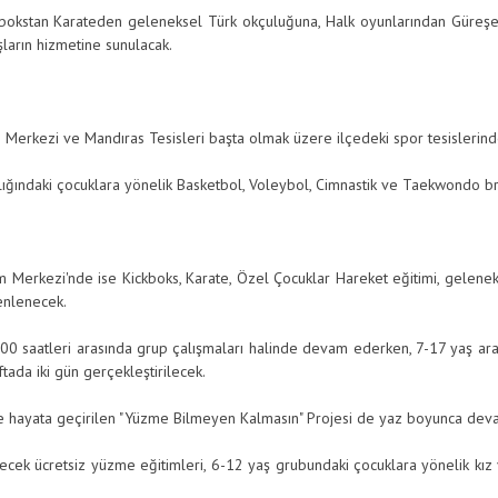
okstan Karateden geleneksel Türk okçuluğuna, Halk oyunlarından Güreşe,
şların hizmetine sunulacak.
erkezi ve Mandıras Tesisleri başta olmak üzere ilçedeki spor tesislerinde 
ındaki çocuklara yönelik Basketbol, Voleybol, Cimnastik ve Taekwondo branş
rkezi'nde ise Kickboks, Karate, Özel Çocuklar Hareket eğitimi, geleneks
enlenecek.
.00 saatleri arasında grup çalışmaları halinde devam ederken, 7-17 yaş ara
tada iki gün gerçekleştirilecek.
Anasayfa
yle hayata geçirilen "Yüzme Bilmeyen Kalmasın" Projesi de yaz boyunca de
ecek ücretsiz yüzme eğitimleri, 6-12 yaş grubundaki çocuklara yönelik kız 