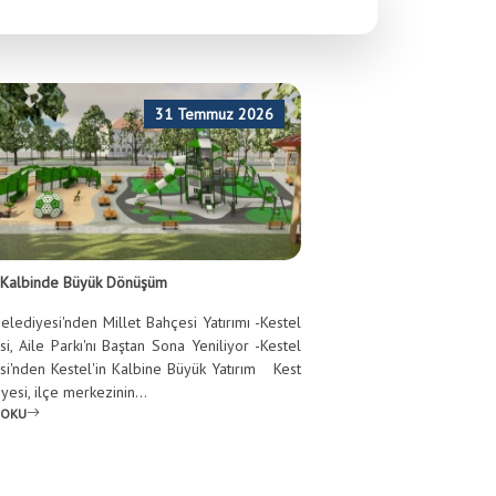
31 Temmuz 2026
n Kalbinde Büyük Dönüşüm
elediyesi'nden Millet Bahçesi Yatırımı -Kestel
i, Aile Parkı'nı Baştan Sona Yeniliyor -Kestel
si'nden Kestel'in Kalbine Büyük Yatırım Kest
yesi, ilçe merkezinin...
 OKU