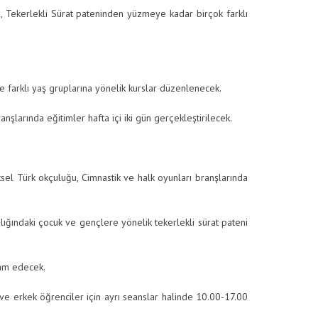
 Tekerlekli Sürat pateninden yüzmeye kadar birçok farklı
farklı yaş gruplarına yönelik kurslar düzenlenecek.
larında eğitimler hafta içi iki gün gerçekleştirilecek.
el Türk okçuluğu, Cimnastik ve halk oyunları branşlarında
lığındaki çocuk ve gençlere yönelik tekerlekli sürat pateni
/
Haberler
/
Kestel Belediyesi Yaz Spor Okulları Başladı - 30 Haziran 2026
vam edecek.
ve erkek öğrenciler için ayrı seanslar halinde 10.00-17.00