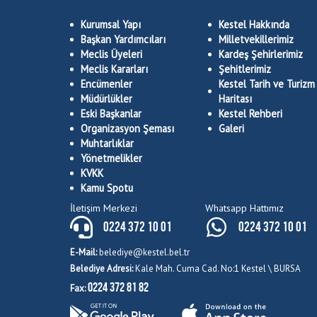
Kurumsal Yapı
Kestel Hakkında
Başkan Yardımcıları
Milletvekillerimiz
Meclis Üyeleri
Kardeş Şehirlerimiz
Meclis Kararları
Şehitlerimiz
Encümenler
Kestel Tarih ve Turizm
Müdürlükler
Haritası
Eski Başkanlar
Kestel Rehberi
Organizasyon Şeması
Galeri
Muhtarlıklar
Yönetmelikler
KVKK
Kamu Spotu
İletişim Merkezi
Whatsapp Hattımız
0224 372 10 01
0224 372 10 01
E-Mail:
belediye@kestel.bel.tr
Belediye Adresi:
Kale Mah. Cuma Cad. No:1 Kestel \ BURSA
0224 372 81 82
Fax: