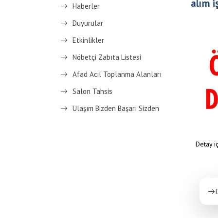
alım iş
Haberler
Duyurular
Etkinlikler
Nöbetçi Zabıta Listesi
Afad Acil Toplanma Alanları
Salon Tahsis
Ulaşım Bizden Başarı Sizden
Detay iç
Anasayfa
/
İhaleler
/
Belediyemiz hizmetler