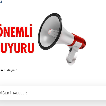
i
in Tıklayınız...
inde kullanılmakta olan araç ve iş makinelerinin Zorunlu Mali Sorumluluk Trafik Si
DİĞER İHALELER