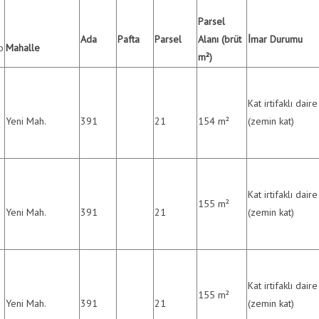
Parsel
Ada
Pafta
Parsel
Alanı (brüt
İmar Durumu
o
Mahalle
m²)
Kat irtifaklı daire
Yeni Mah.
391
21
154 m²
(zemin kat)
Kat irtifaklı daire
155 m²
Yeni Mah.
391
21
(zemin kat)
Kat irtifaklı daire
155 m²
Yeni Mah.
391
21
(zemin kat)