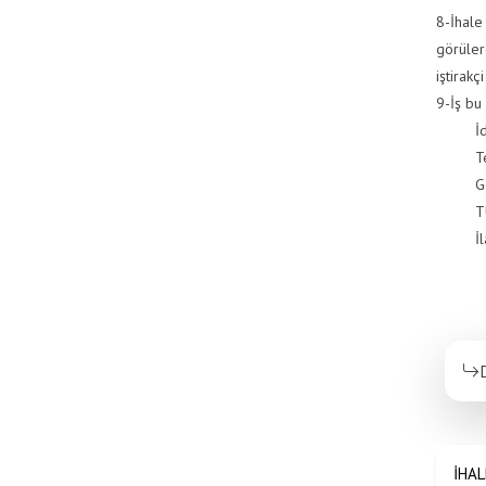
8-İhale
görülere
iştirak
9-İş bu 
İdare,
Telgra
Geçici 
TÜRKİY
İlan Ol
İHAL