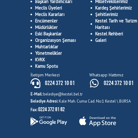
Başkan Yardımcıları
Milletvekillerimiz
Meclis Üyeleri
Kardeş Şehirlerimiz
Meclis Kararları
Şehitlerimiz
Encümenler
Kestel Tarih ve Turizm
Müdürlükler
Haritası
Eski Başkanlar
Kestel Rehberi
Organizasyon Şeması
Galeri
Muhtarlıklar
Yönetmelikler
KVKK
Kamu Spotu
İletişim Merkezi
Whatsapp Hattımız
0224 372 10 01
0224 372 10 01
E-Mail:
belediye@kestel.bel.tr
Belediye Adresi:
Kale Mah. Cuma Cad. No:1 Kestel \ BURSA
0224 372 81 82
Fax: