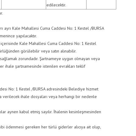
edilecektir.
r.
yrı ayrı Kale Mahallesi Cuma Caddesi No: 1 Kestel /BURSA
enince yapılacaktır.
ri içerisinde Kale Mahallesi Cuma Caddesi No: 1 Kestel
ğünden görülebilir veya satın alınabilir.
ları sağlamak zorundadır. Şartnameye uygun olmayan veya
ler ihale şartnamesinde istenilen evrakları teklif
ddesi No: 1 Kestel /BURSA adresindeki Belediye hizmet
a verilecek ihale dosyaları veya herhangi bir nedenle
cılar aynen kabul etmiş sayılır. İhalenin kesinleşmesinden
 gibi ödenmesi gereken her türlü giderler alıcıya ait olup,