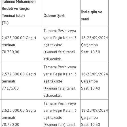
Tahmini Muhammen
Bedeli ve Geçici
İhale gün ve
Teminat tutarı
Ödeme Şekli
saati
(TL)
Tamamı Peşin veya
2,625,000.00 Geçici
yarısı Peşin Kalanı 3
18-25/09/2024
teminatı
eşit taksitte
Çarşamba
78.750,00
(+kanuni faiz) tahsil
Saat: 10.30
edilecektir.
Tamamı Peşin veya
2,572,500.00 Geçici
yarısı Peşin Kalanı 3
18-25/09/2024
teminatı
eşit taksitte
Çarşamba
77.175,00
(+kanuni faiz) tahsil
Saat: 10.40
edilecektir.
Tamamı Peşin veya
2,625,000.00 Geçici
yarısı Peşin Kalanı 3
18-25/09/2024
Anasayfa
/
İhaleler
/
İHALE İLANI 13.09.2024
teminatı
eşit taksitte
Çarşamba
78.750,00
(+kanuni faiz) tahsil
Saat: 10.50