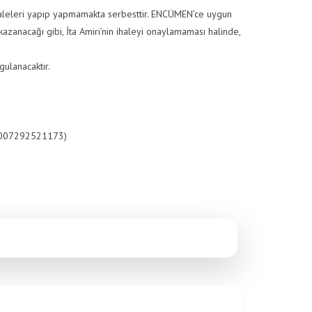
haleleri yapıp yapmamakta serbesttir. ENCÜMEN’ce uygun
kazanacağı gibi, İta Amiri’nin ihaleyi onaylamaması halinde,
gulanacaktır.
,
007292521173)