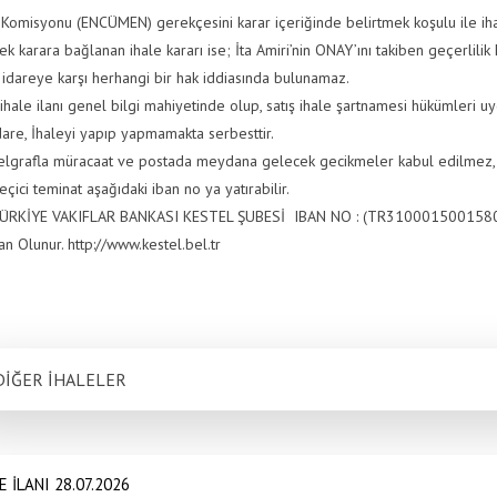
 Komisyonu (ENCÜMEN) gerekçesini karar içeriğinde belirtmek koşulu ile i
k karara bağlanan ihale kararı ise; İta Amiri’nin ONAY’ını takiben geçerlilik 
çi idareye karşı herhangi bir hak iddiasında bulunamaz.
ihale ilanı genel bilgi mahiyetinde olup, satış ihale şartnamesi hükümleri uy
 İhaleyi yapıp yapmamakta serbesttir.
fla müracaat ve postada meydana gelecek gecikmeler kabul edilmez
teminat aşağıdaki iban no ya yatırabilir.
E VAKIFLAR BANKASI KESTEL ŞUBESİ IBAN NO : (TR310001500158
unur. http://www.kestel.bel.tr
DİĞER İHALELER
E İLANI 28.07.2026