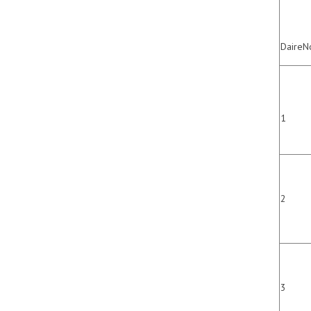
DaireN
1
2
3