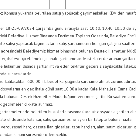
z Konusu yukarıda belirtilen satışı yapılacak gayrimenkuller KDV den muaftı
ler 18-25/09/2024 Çarşamba günü sırasıyla saat: 10.30, 10.40, 10.50 de a
deki Belediye Hizmet Binasında Encümen Toplantı Odasında, Belediye Encüm
 ile satışı yapılacak taşınmazların satış şartnameleri her gün çalışma saatle
adresindeki Belediyemiz hizmet binasında bulunan Destek Hizmetler Müdürlü
liler, ihaleye girebilmek için ihale şartnamesinde isteklilerde aranan şart
 hükümleri dışında şartlar ihtiva eden teklifler geçersiz sayılacaktır. İstekli
nda sunacaklardır.
ye katılacaklar 600,00 TL bedel karşılığında şartname almak zorundadırlar.
 dosyalarını en geç ihale günü saat 10.00'a kadar Kale Mahallesi Cuma Ca
da bulunan Destek Hizmetler Müdürlüğüne verilmesi şarttır. Bu saatten sonr
k gecikmeler dikkate alınmaz.
şartnamelerinde belirtilen hususlarla taşınmazlara ait dosyadaki şartları alı
hale uhdesinde kalanlar, satış şartnamesine aykırı bir talepte bulunamazlar.
vergi, resmi harç, gazete ilan giderleri, tapu harçları, alım, satım giderleri
rafından kanuni süresinde ödenecektir.