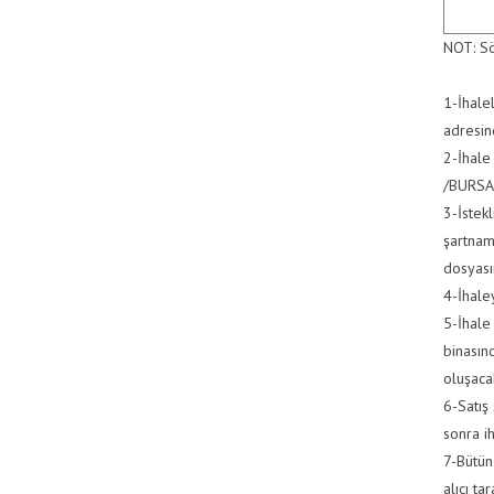
NOT: Sö
1-İhale
adresin
2-İhale
/BURSA 
3-İstek
şartname
dosyası
4-İhale
5-İhale
binasın
oluşaca
6-Satış 
sonra i
7-Bütün 
alıcı ta