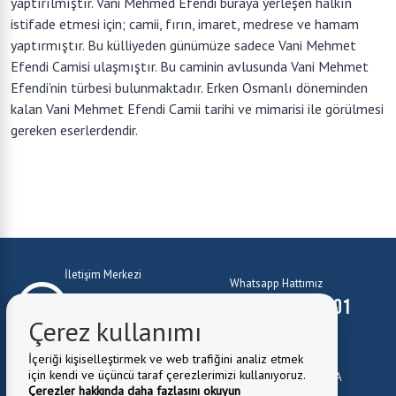
yaptırılmıştır. Vani Mehmed Efendi buraya yerleşen halkın
istifade etmesi için; camii, fırın, imaret, medrese ve hamam
yaptırmıştır. Bu külliyeden günümüze sadece Vani Mehmet
Efendi Camisi ulaşmıştır. Bu caminin avlusunda Vani Mehmet
Efendi’nin türbesi bulunmaktadır. Erken Osmanlı döneminden
kalan Vani Mehmet Efendi Camii tarihi ve mimarisi ile görülmesi
gereken eserlerdendir.
İletişim Merkezi
Whatsapp Hattımız
0224 372 10 01
0224 372 10 01
Çerez kullanımı
E-Mail:
belediye@kestel.bel.tr
İçeriği kişiselleştirmek ve web trafiğini analiz etmek
için kendi ve üçüncü taraf çerezlerimizi kullanıyoruz.
Belediye Adresi:
Kale Mah. Cuma Cad. No:1 Kestel \ BURSA
Çerezler hakkında daha fazlasını okuyun