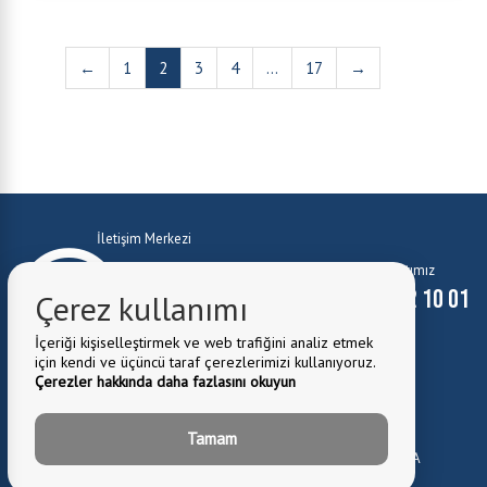
←
1
2
3
4
...
17
→
İletişim Merkezi
Whatsapp Hattımız
0224 372 10 01
0224 372 10 01
Çerez kullanımı
İçeriği kişiselleştirmek ve web trafiğini analiz etmek
için kendi ve üçüncü taraf çerezlerimizi kullanıyoruz.
Çerezler hakkında daha fazlasını okuyun
E-Mail:
belediye@kestel.bel.tr
Tamam
Belediye Adresi:
Kale Mah. Cuma Cad. No:1 Kestel \ BURSA
0224 372 81 82