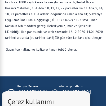
tarihli ve 1000 sayılı kararı ile onaylanan Bursa İli, Kestel İlçesi,
Kazancı Mahallesi, 104 Ada, 10, 11, 12, 27 parseller ve 11 Ada, 9, 14,
18, 31 parseller ile 104 adanın doğusunda kalan alana ait; Şükraniye
Uygulama İma Planı Değişikliği (UİP­-16721652) 3194 sayılı İmar
Kanunun 8/b Maddesi gereği Belediyemiz, İmar ve Şehircilik
Müdürlüğü ilan panosunda ve web sitesinde 16.12.2020-14.01.2020
tarihleri arasında (bu tarihler dahil) 30 gün süre ile ilana çıkartılmıştır.
Sayın ilçe halkına ve ilgililere ilanen tebliğ olunur.
İletişim Merkezi
Whatsapp Hattımız
0224 372 10 01
0224 372 10 01
Çerez kullanımı
E-Mail:
belediye@kestel.bel.tr