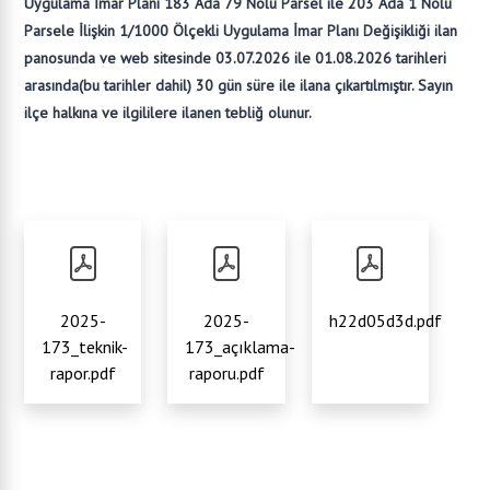
Uygulama İmar Planı 183 Ada 79 Nolu Parsel ile 203 Ada 1 Nolu
Parsele İlişkin 1/1000 Ölçekli Uygulama İmar Planı Değişikliği ilan
panosunda ve web sitesinde 03.07.2026 ile 01.08.2026 tarihleri
arasında(bu tarihler dahil) 30 gün süre ile ilana çıkartılmıştır. Sayın
ilçe halkına ve ilgililere ilanen tebliğ olunur.
2025-
2025-
h22d05d3d.pdf
173_teknik-
173_açıklama-
rapor.pdf
raporu.pdf